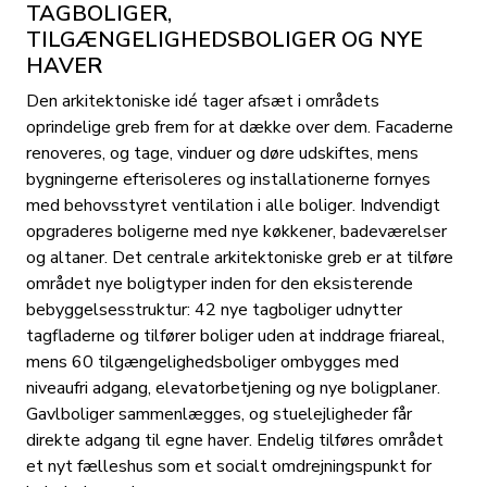
TAGBOLIGER,
TILGÆNGELIGHEDSBOLIGER OG NYE
HAVER
Den arkitektoniske idé tager afsæt i områdets
oprindelige greb frem for at dække over dem. Facaderne
renoveres, og tage, vinduer og døre udskiftes, mens
bygningerne efterisoleres og installationerne fornyes
med behovsstyret ventilation i alle boliger. Indvendigt
opgraderes boligerne med nye køkkener, badeværelser
og altaner. Det centrale arkitektoniske greb er at tilføre
området nye boligtyper inden for den eksisterende
bebyggelsesstruktur: 42 nye tagboliger udnytter
tagfladerne og tilfører boliger uden at inddrage friareal,
mens 60 tilgængelighedsboliger ombygges med
niveaufri adgang, elevatorbetjening og nye boligplaner.
Gavlboliger sammenlægges, og stuelejligheder får
direkte adgang til egne haver. Endelig tilføres området
et nyt fælleshus som et socialt omdrejningspunkt for