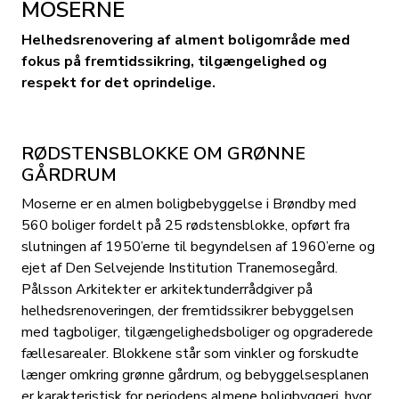
MOSERNE
Helhedsrenovering af alment boligområde med
fokus på fremtidssikring, tilgængelighed og
respekt for det oprindelige.
RØDSTENSBLOKKE OM GRØNNE
GÅRDRUM
Moserne er en almen boligbebyggelse i Brøndby med
560 boliger fordelt på 25 rødstensblokke, opført fra
slutningen af 1950’erne til begyndelsen af 1960’erne og
ejet af Den Selvejende Institution Tranemosegård.
Pålsson Arkitekter er arkitektunderrådgiver på
helhedsrenoveringen, der fremtidssikrer bebyggelsen
med tagboliger, tilgængelighedsboliger og opgraderede
fællesarealer. Blokkene står som vinkler og forskudte
længer omkring grønne gårdrum, og bebyggelsesplanen
er karakteristisk for periodens almene boligbyggeri, hvor