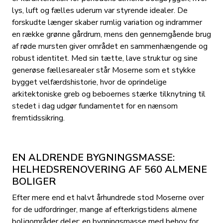
lys, luft og fælles uderum var styrende idealer. De
forskudte længer skaber rumlig variation og indrammer
en række grønne gårdrum, mens den gennemgående brug
af røde mursten giver området en sammenhængende og
robust identitet. Med sin tætte, lave struktur og sine
generøse fællesarealer står Moserne som et stykke
bygget velfærdshistorie, hvor de oprindelige
arkitektoniske greb og beboernes stærke tilknytning til
stedet i dag udgør fundamentet for en nænsom
fremtidssikring.
EN ALDRENDE BYGNINGSMASSE:
HELHEDSRENOVERING AF 560 ALMENE
BOLIGER
Efter mere end et halvt århundrede stod Moserne over
for de udfordringer, mange af efterkrigstidens almene
boligområder deler: en bygningsmasse med behov for